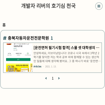
개발자 리버의 호기심 천국
홈
충북자동차운전전문학원
1
[운전면허 필기시험 합격] 스물 셋 대학생의 운
전면허 필기시험 합격 후기 + 꿀팁
안녕하세요, 이브이냥입니다! 코로나 시국 속에서 3학년 2
학기를 맞이한 저는 학과 공부 외에 함께할 수 있는 생산적
인 일들에 대해 생각해 봤어요. 그 중 하나가 바로 '운전면허
취득'이었습니다. 이제 부모님을 대신해 먼 길 운전을 대신
Articles
2021. 1. 13.
해드리고 싶기도 하고, 곧 취업을 했을 때 운전을 해야 할 상
황이 올 것을 대비하고 싶었거든요. 결과적으로 저는 자동
차운전전문학원에 등록해 한 달 정도 준비를 통해 필기/기
1
능/도로주행 시험을 모두 한 번에 합격하면서 2종 보통 면
허를 취득했습니다 :) 충북자동차운전전문학원 : 네이버 방
문자리뷰 25 · ★3.7 m.place.naver.com 본가에서 가장
가까운 학원인 충북자동차운전전문학원에 등록했는데요.
학원에 대한 전반적인 평가를 해보자면, 좋은 점은 강사님
들이 전반..