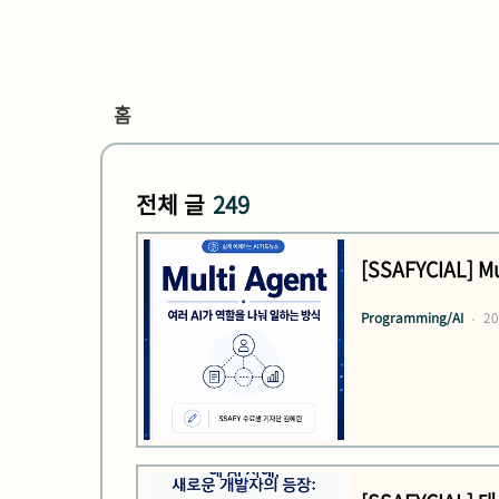
홈
전체 글
249
[SSAFYCIAL] 
Programming/AI
20