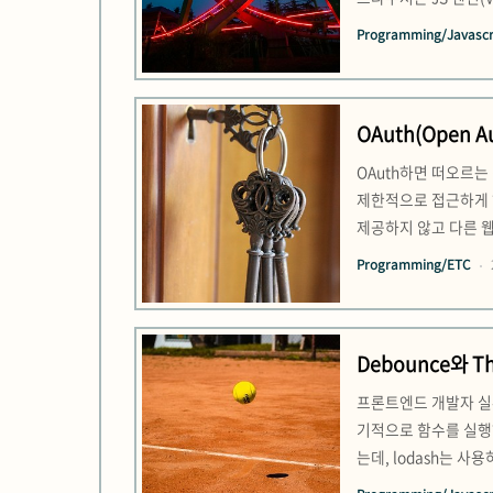
setTimeout 같은 
Programming/Javascri
리는 일을 “병렬로 처리
OAuth(Open Au
OAuth하면 떠오르는
제한적으로 접근하게 
제공하지 않고 다른 
을 위한 개방형 표준의
Programming/ETC
안, 복잡성 등의 문제가
Debounce와 Th
프론트엔드 개발자 실
기적으로 함수를 실행하
는데, lodash는 
장, 버튼의 더블 클릭의 제거가