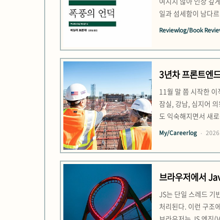
여지지 않아 인상 깊게
일과 섬세함이 남다르
린 아이들은 정말 쉽게
Reviewlog/Book Revi
기 보다는 하나의 자원
3년차 프론트엔드
11월 말 쯤 시작한 
잠실, 강남, 심지어 
도 익숙해지면서 새로운
탈바꿈할 시간이 됐다고
My/Careerlog
2026.
는 개발자라고 스스로 
브라우저에서 Jav
JS는 단일 스레드 기반
처리된다. 이런 구조에
브라우저는 JS 엔진(