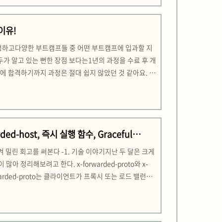
이유!
를 정하고다양한 부트캠프들 중 어떤 부트캠프에 입과할 지
두가 알고 있는 뻔한 장점 보다는1년의 과정을 수료 후 개
Y에 합격하기까지 과정은 절대 쉽지 않았던 것 같아요. 서
 소모됐는데요.그 과정 속에서 함께 선발된 동료들은 비슷한
ded-host, 즉시 실행 함수, Graceful
생겨 밀린 회고를 써본다 -1. 기술 이야기지난 두 달은 크게
아 정리해보려고 한다. x-forwarded-proto와 x-
rwarded-proto는 클라이언트가 프록시 또는 로드 밸런서
/https)를 알려주는 헤더(웹 통신(특히 HTTP 프로토