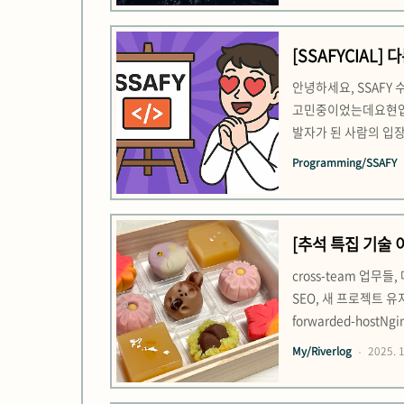
[SSAFYCIAL]
안녕하세요, SSAFY
고민중이었는데요현업 개
발자가 된 사람의 입장
류 전형 → 온라인 테
Programming/SSAFY
목표·열정·의지를 가
[추석 특집 기술 이야
Degradation
cross-team 업무
SEO, 새 프로젝트 유
forwarded-hos
에 접속하는데에 사용했
My/Riverlog
2025. 1
콜)에서 요청(reques.