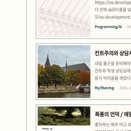
https://ios-deve
더 안에 skill이름을
모ios-development
자동화 패턴)동적 문자열
Programming/AI
20
칸트주의와 상담
내일 출근을 준비해야 
칸트와 학생 상담실에
잠시 어려움을 겪었다
직업조차 내 적성에 크
My/Riverlog
2026. 2
를 일으켜 세운 기억이
폭풍의 언덕 / 에
좋아하는 배우 마고 로