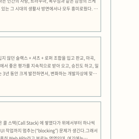
하는 인간의 사랑, 트라우마, 복수심과 같은 감정의 스케
 있는 그 시대의 생활사 방면에서나 모두 흥미로웠다. 어
 쏟는 것 같았다. 자녀를 요즘 선진국처럼 소황제처럼 키우
지 않던 슬랙스 + 셔츠 + 로퍼 조합을 입고 판교, 마곡,
에서 좋은 평가를 지속적으로 받아 오고, 승진도 하고, 일
는 3년 동안 크게 발전하면서, 변화하는 개발자상에 맞춰
티브 개발자로 변모하기 위해 노력해왔고 꽤 AI를 잘 쓰
콜 스택(Call Stack) 에 쌓였다가 위에서부터 하나씩
 작업까지 멈추는(“blocking”) 문제가 생긴다.그래서
흔히 Web APIs라고 부르는 영역인데, 여기에는