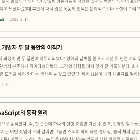
 보지 않았던 기억이 난다. 많은 평론가들이 극찬한 것처럼 폭풍의 언덕이 표현
다고 느꼈다.20대 후반에 다시 읽은 폭풍의 언덕은 문학적으로나 소설이 그리고
 목숨을 잃었고 그래서 결혼, 출산, 재혼 등 후손을 남기기 위한 일에 온 신경을
ews
2026. 2. 14.
처럼 인식되는 경향이 커 보였다. 그 사이에도 아이를 진심으로 아..
 개발자 두 달 동안의 이직기
이직 과정이 만 두 달만에 마무리되었다! 영하의 날씨를 뚫고서 지난 몇 년간 거의 입
의왕까지 분주하게 뛰어다녔더랬다. 그간의 경험을 미처 잊기 전 기록해본다. 회사
 도전을 해야 한다는 생각은 늘 갖고 있었다. 특히 LLM이 내가 개발자로 일하
 느꼈다. 업무 프로세스에 AI를 도입하거나 생산성을 개선하면서 나름 AI 네이
 2. 3.
생각했다. 이직 과정을 마치고 보니 역시 직장인에게 가..
aScript의 동작 원리
으로 동작한다. 즉, 한 순간에 하나의 실행 흐름만 가질 수 있고, 실행할 함수들은 
서는 어떤 작업이 오래 걸리면 그동안 스택이 막혀 화면 렌더링, 클릭 처리 같은 UI
V8 등) 바깥에, 시간이 걸리는 일을 대신 처리하는 별도의 실행 환경을 제공한다. 