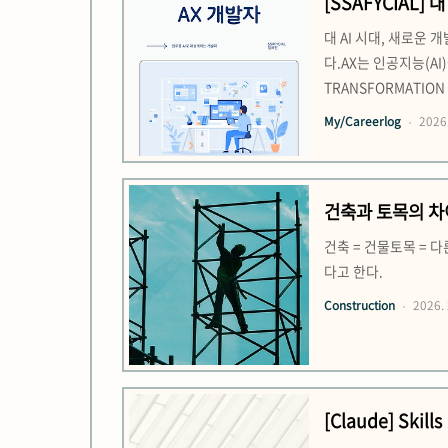
[SSAFYCIAL]
대 AI 시대, 새로운
다.AX는 인공지능(A
TRANSFORMATI
설계해더 빠르고 유연한
My/Careerlog
2026.
세입니다.프론트엔드, 
건축과 토목의 차
건축 = 건물토목 = 
다고 한다.
Construction
2026. 
[Claude] Skills