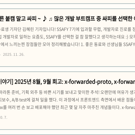
 다른 붙캠 말고 싸피 ~ ♪ ♫ 많은 개발 부트캠프 중 싸피를 선택한 
 수료생 기자단 김혜린 기자입니다! SSAFY 7기에 입과할 무렵, 개발자로 진로
발자로 일하는 요즘도, SSAFY를 선택한 걸 참 잘했다고 생각하는데요 :) 모
에서 느끼는찐 장점들만 모아 정리해봤습니다! 1. 좋은 동료와 선생님들 SSAF
스트 → 대면 면접까지, 준비할 것도 많고, 과정도 길어 체력, 멘탈 둘 다 많이
2025. 11. 26.
진 사람들이었고, 그래서인지 자연스럽게 서로에게 큰 힘이 ..
기] 2025년 8월, 9월 회고: x-forwarded-proto, x-forwar
, SSAFY 방문, 9km 러닝, 기획일을 해보며 든 생각들
들, 마라톤 준비, 기획 외주 등 바쁜 시기를 보내고 맞이한 추석! 오랜만에 여유가 
지보수, A/B test에 걸쳐 일을 했다. 이 과정에서 프론트엔드 측면에서 배운 점들이 많
tNginx를 여러 번 손 보고 배포해야 했던 최근 몇 달 자주 마주친 개념들이다. x-fo
던, 말하자면 사용자가 URL에 주소를 입력할 때 그 주소에 사용된 프로토콜(http
0. 7.
.