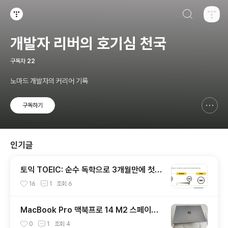
검색하기
티스토리
개발자 리버의 호기심 천국
구독자
22
노마드 개발자의 커리어 기록
구독하기
신고하기 레이어
열기
인기글
토익 TOEIC: 순수 독학으로 3개월만에 첫시
험 980점 받은 후기
16
1
조회
6
MacBook Pro 맥북프로 14 M2 스페이스
그레이 리뷰
0
1
조회
4