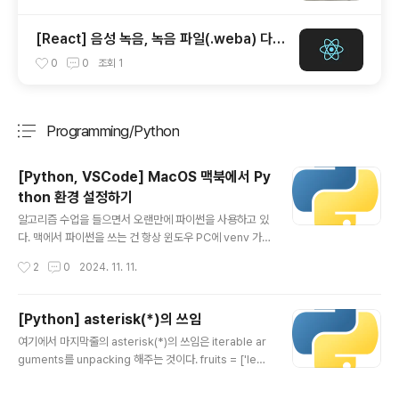
[React] 음성 녹음, 녹음 파일(.weba) 다운
로드 구현하기
0
0
조회
1
Programming/Python
분류 전체보기
주요 글 목록
[Python, VSCode] MacOS 맥북에서 Py
thon 환경 설정하기
글 내용
알고리즘 수업을 들으면서 오랜만에 파이썬을 사용하고 있
다. 맥에서 파이썬을 쓰는 건 항상 윈도우 PC에 venv 가
상환경을 설치해서 쓰던 싸피 시절과는 꽤 달라서 맥 그리
작성시간
2
0
2024. 11. 11.
고 VSCode 내에서 파이썬 사용 경험을 기록해보려고 한
다. 1. pyenv를 설치한다.먼저 nvm과 유사한 python 버
전 매니저인 pyenv는 기본적으로 설치하는 것이 좋다.br
[Python] asterisk(*)의 쓰임
ew install pyenv 2. 원하는 버전의 python을 설치한
글 내용
여기에서 마지막줄의 asterisk(*)의 쓰임은 iterable ar
다.사실 맥북에는 python2가 기본으로 설치되어 있다. 하
guments를 unpacking 해주는 것이다. fruits = ['lem
지만 나는 3이 필요해서 pyenv를 이용해 설치했다.pyen
on', 'pear', 'watermelon', 'tomato'] print(fruits[0],
v install {version} 3. (python3 사용하는 경우) pip3
fruits[1], fruits[2], fruits[3]) # lemon pear water
를 사용해 원하는 모듈을 설치한다.python3를 설치했다