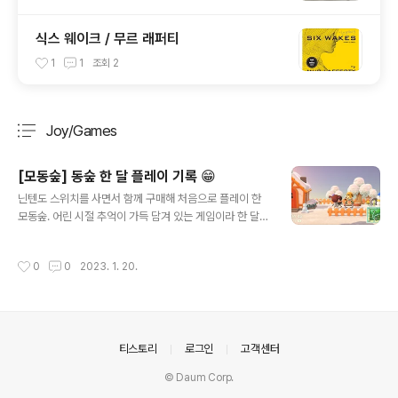
식스 웨이크 / 무르 래퍼티
1
1
조회
2
Joy/Games
분류 전체보기
주요 글 목록
[모동숲] 동숲 한 달 플레이 기록 😁
글 내용
닌텐도 스위치를 사면서 함께 구매해 처음으로 플레이 한
모동숲. 어린 시절 추억이 가득 담겨 있는 게임이라 한 달
정도가 지난 지금도 늘 설렘 가득한 마음으로 플레이 하고
있다 ㅎㅎ 울타리 레시피를 배우고 나서 나름 마당을 만들
작성시간
0
0
2023. 1. 20.
고 캠핑 용품을 놨는데 친구가 와서 앉아 있었다 ㅎㅎ 처음
리액션을 알려줬던 친구 많은 캐릭터들 중에 랜덤으로 주
민이 찾아오는데 타코야끼를 닮은 탁호가 주민이 돼줬다.
벽지랑 바닥재를 파는 사하라라는 낙타 작은 텐트였던 마
을사무소가 큰 건물이 된 날 기념식을 했다 ㅎㅎ 보고 있으
의안내
티스토리
로그인
고객센터
면 기분 좋아지는 저 폭죽! 얼마 전 집도 증축해서 침실 +
주방 / 거실로 공간 나누기! 내가 좋아하는 따뜻한 분위기를
© Daum Corp.
최대한 살리려고 가지고 있는 가구로 노력해봤다 ㅎㅎ 밤~