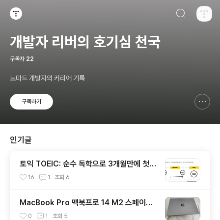
검색하기
티스토리
개발자 리버의 호기심 천국
구독자
22
노마드 개발자의 커리어 기록
구독하기
신고하기 레이어
열기
인기글
토익 TOEIC: 순수 독학으로 3개월만에 첫시
험 980점 받은 후기
16
1
조회
6
MacBook Pro 맥북프로 14 M2 스페이스
그레이 리뷰
0
1
조회
5