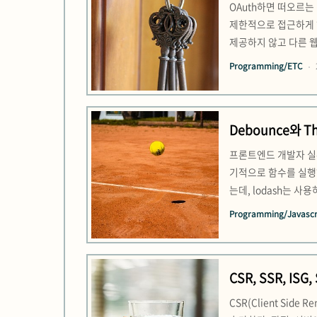
OAuth하면 떠오르는
제한적으로 접근하게 
제공하지 않고 다른 
을 위한 개방형 표준의
Programming/ETC
안, 복잡성 등의 문제가
Debounce와 Th
프론트엔드 개발자 실
기적으로 함수를 실행하
는데, lodash는 
장, 버튼의 더블 클릭의 제거가
Programming/Javascri
clearTimeout(timer
CSR, SSR, IS
CSR(Client Si