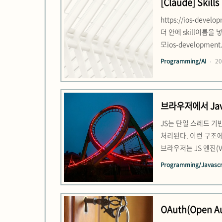
[Claude] Skills
https://ios-deve
더 안에 skill이름을
모ios-development
자동화 패턴)동적 문자열
Programming/AI
20
브라우저에서 Jav
JS는 단일 스레드 기반
처리된다. 이런 구조에
브라우저는 JS 엔진(
setTimeout 같은 
Programming/Javascri
리는 일을 “병렬로 처리
OAuth(Open Au