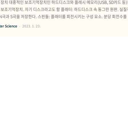
억장치 대중적인 보조기억장치인 하드디스크와 플래시 메모리(USB, SD카드 등)
보조기억장치. 자기 디스크라고도 함 플래터: 하드디스크 속 동그란 원판. 실질
N극과 S극을 저장한다. 스핀들: 플래터를 회전시키는 구성 요소. 분당 회전수를 
채로 데이터를 읽고 쓰는 바늘 같은 부품. 디스크 암: 원하는 위치로 헤드를 이동
er Science
2023. 1. 23.
 여러 동심원으로 나누었을 때 그 중 하나의 원 섹터: 트랙..
혼.공.컴.운. - 6. 메모리와 캐시 메모리 (미션 포함)
 확인 문제 3번 풀고 인증하기 문제 3. 다음 설명을 읽고 SRAM에 대한 설명인지 
주기억장치로 활용됩니다. (2) - 대용량화하기 유리합니다. (3) - 집적도가 상대적으로 
번 풀고 인증하기 문제 1. 다음 보기에 있는 저장 장치들로 저장 장치 계층 구조 
드 위부터 1~4) 답안 레지스터: CPU 내부의 작은 임시 저장 장치로, 프로그
er Science
2023. 1. 23.
이에 위치하여 메..
혼.공.컴.운. - 5. CPU 성능 향상 기법 (미션 포함)
5(05-1) 코어와 스레드, 멀티 코어와 멀티 스레드의 개념을 정리하기 05-1 빠른