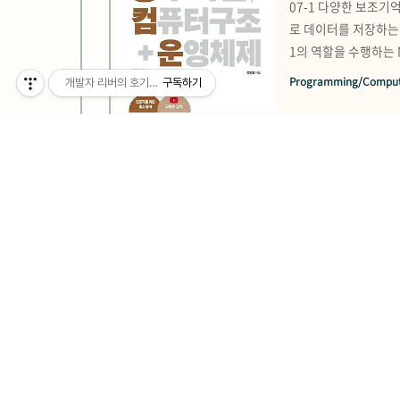
07-1 다양한 보조기
로 데이터를 저장하는 
1의 역할을 수행하는 
에 미세하게 떠 있는 
Programming/Comput
개발자 리버의 호기심 천국
구독하기
는 법] 트랙: 플래터를
[혼공학습단 9기] 
기본 미션 p. 185의
됩니다. (1) - 주로 
205의 확인 문제 1
리, 레지스터 (피라미
Programming/Comput
리: CPU와 메모리 사
[혼공학습단 9기] 
# 선택 미션 CH. 0