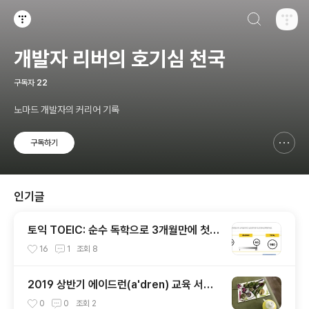
검색하기
티스토리
개발자 리버의 호기심 천국
구독자
22
노마드 개발자의 커리어 기록
구독하기
신고하기 레이어
열기
인기글
토익 TOEIC: 순수 독학으로 3개월만에 첫시
험 980점 받은 후기
16
1
조회
8
2019 상반기 에이드런(a'dren) 교육 서포
터즈 후기
0
0
조회
2