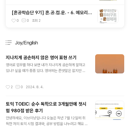
[혼공학습단 9기] 혼.공.컴.운. - 6. 메모리와
캐시 메모리 (미션 포함)
0
0
조회
2
Joy/English
분류 전체보기
주요 글 목록
지나치게 공손하지 않은 영어 표현 쓰기
글 내용
영어로 업무를 하다 보면 내가 지나치게 공손하게 말하고
있나? 싶을 때가 종종 있다. 영어에는 존댓말은 없지만 어
투에 따라 상하관계를 분명히 드러낼 수는 있다. 업무이기
때문에 정중하게 말할 필요는 있지만 나를 너무 낮게 낮추
작성시간
2
0
2024. 8. 4.
는 것도 피하는 게 좋다. 아래 표현들 중 일부는 'Email lik
e a boss'라는 제목으로 묶인 표현들인데, 몇 개는 너무
고압적으로 보이지만 적절한 중간점을 찾아 써 봐도 좋을
토익 TOEIC: 순수 독학으로 3개월만에 첫시
것 같다. Sorry for the delay> Thanks for your pati
험 980점 받은 후기
ence 나의 명백한 잘못으로 늦은 거라면 분명하게 사과해
글 내용
야 한다. 하지만 내 책임이 아니라면 굳이 sorry라는 단어
안녕하세요, 이브이냥입니다 오늘은 작년 7월 12일에 취
를 넣을 필요는 없다. 하지만 아무래도 상대방이 짜증이 난
득한 저의 토익 시험 결과와, 공부 방법을 나누려고 해요 :)
상태일 테니까 감사의 표현으로 대체하는 ..
저는 첫 시험에서 만점에서 10점이 모자란 980점을 취득